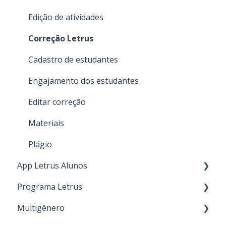
Edição de atividades
Correção Letrus
Cadastro de estudantes
Engajamento dos estudantes
Editar correção
Materiais
Plágio
App Letrus Alunos
Programa Letrus
Atividades em andamento alunos
Multigênero
Atividades concluídas alunos
BNCC